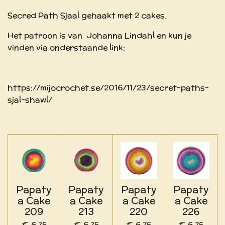
Secred Path Sjaal gehaakt met 2 cakes.
Het patroon is van
Johanna Lindahl en kun je
vinden via onderstaande link:
https://mijocrochet.se/2016/11/23/secret-paths-
sjal-shawl/
Papaty
Papaty
Papaty
Papaty
a Cake
a Cake
a Cake
a Cake
209
213
220
226
€ 6,75
€ 6,75
€ 6,75
€ 6,75