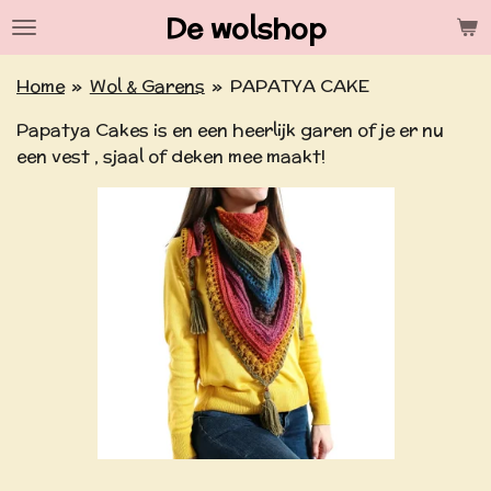
De wolshop
Ga
direct
naar
Home
»
Wol & Garens
»
PAPATYA CAKE
de
Papatya Cakes is en een heerlijk garen of je er nu
hoofdinhoud
een vest , sjaal of deken mee maakt!