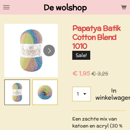
De wolshop
Ga
direct
naar
Papatya Batik
de
hoofdinhoud
Cotton Blend
1010
Sale!
€ 1,95
€ 3,25
In
winkelwage
Een zachte mix van
katoen en acryl (30 %