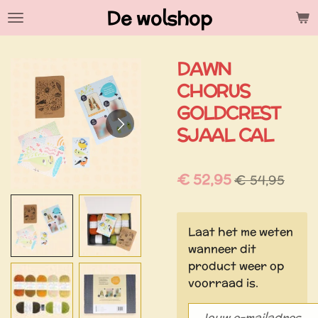
De wolshop
Ga
direct
naar
DAWN
de
hoofdinhoud
CHORUS
GOLDCREST
SJAAL CAL
€ 52,95
€ 54,95
Laat het me weten
wanneer dit
product weer op
voorraad is.