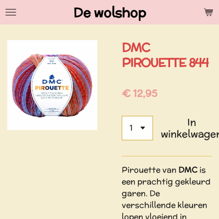
De wolshop
Ga
direct
naar
DMC
de
hoofdinhoud
PIROUETTE 844
€ 12,95
In
winkelwage
Pirouette van
DMC
is
een prachtig gekleurd
garen. De
verschillende kleuren
lopen vloeiend in