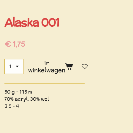
Alaska 001
€ 1,75
In
winkelwagen
50 g - 145 m
70% acryl, 30% wol
3,5 - 4