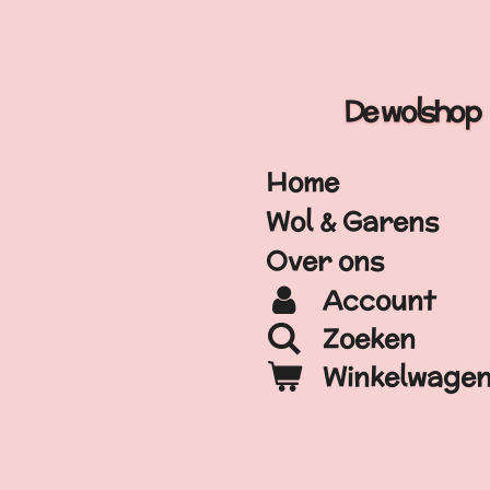
Ga
direct
naar
De wolshop
de
hoofdinhoud
Home
Wol & Garens
Over ons
Account
Zoeken
Winkelwage