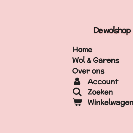
Ga
direct
naar
De wolshop
de
hoofdinhoud
Home
Wol & Garens
Over ons
Account
Zoeken
Winkelwage