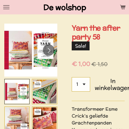
De wolshop
Ga
direct
naar
Yarn the after
de
hoofdinhoud
party 58
Sale!
€ 1,00
€ 1,50
In
winkelwage
Transformeer Esme
Crick's geliefde
Grachtenpanden