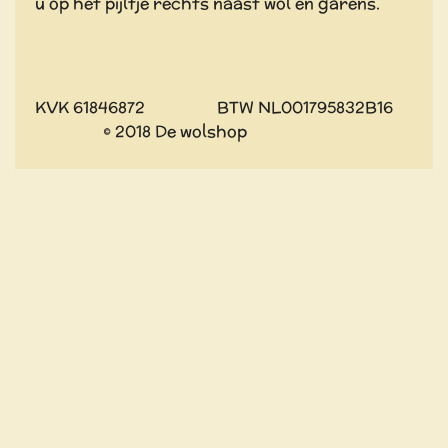
u op het pijltje rechts naast wol en garens.
KVK 61846872 BTW NL001795832B16
© 2018 De wolshop