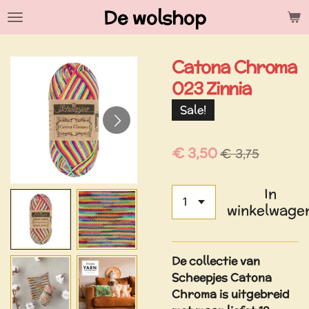
De wolshop
Ga
direct
naar
Catona Chroma
de
hoofdinhoud
023 Zinnia
Sale!
€ 3,50
€ 3,75
In
winkelwage
De collectie van
Scheepjes Catona
Chroma is uitgebreid