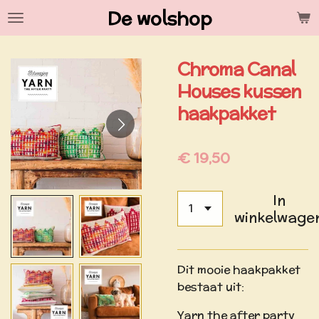
De wolshop
Ga
direct
naar
Chroma Canal
de
hoofdinhoud
Houses kussen
haakpakket
€ 19,50
In
winkelwage
Dit mooie haakpakket
bestaat uit:
Yarn the after party