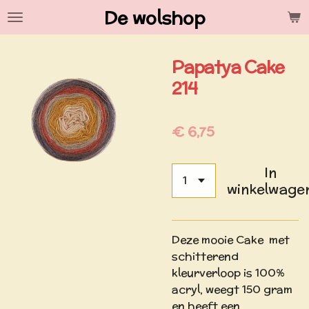
De wolshop
Ga
direct
naar
Papatya Cake
de
hoofdinhoud
214
€ 6,75
In
winkelwage
Deze mooie Cake met
schitterend
kleurverloop is 100%
acryl, weegt 150 gram
en heeft een