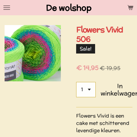
De wolshop
Ga
direct
naar
Flowers Vivid
de
hoofdinhoud
506
Sale!
€ 14,95
€ 19,95
In
winkelwage
Flowers Vivid is een
cake met schitterend
levendige kleuren.