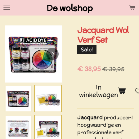
De wolshop
Ga
direct
naar
Jacquard Wol
de
hoofdinhoud
Verf Set
Sale!
€ 38,95
€ 39,95
In
winkelwagen
Jacquard
produceert
hoogwaardige en
professionele verf