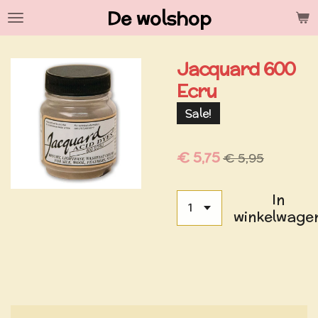
De wolshop
Ga
direct
naar
Jacquard 600
de
hoofdinhoud
Ecru
Sale!
€ 5,75
€ 5,95
In
winkelwage