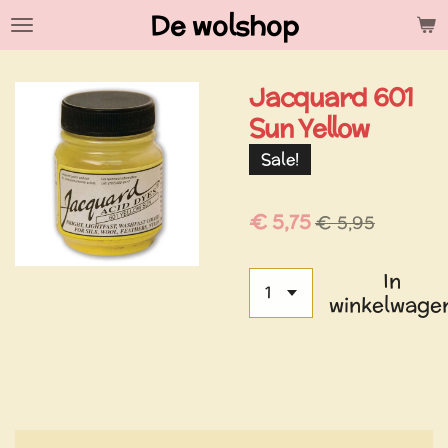
De wolshop
Ga
direct
naar
Jacquard 601
de
hoofdinhoud
Sun Yellow
Sale!
€ 5,75
€ 5,95
In
winkelwage