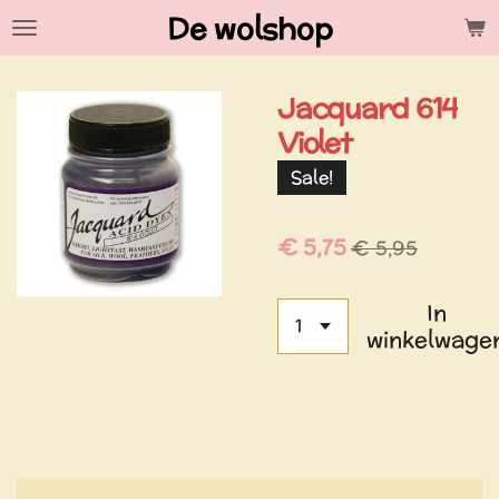
De wolshop
Ga
direct
naar
Jacquard 614
de
hoofdinhoud
Violet
Sale!
€ 5,75
€ 5,95
In
winkelwage