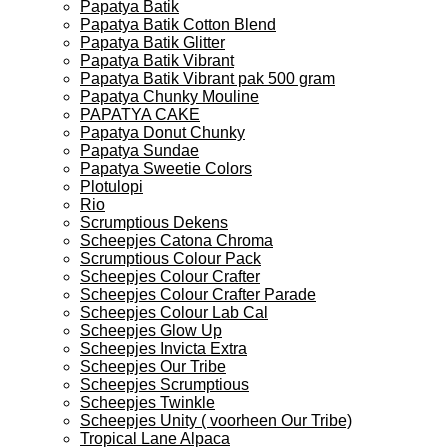
Papatya Batik
Papatya Batik Cotton Blend
Papatya Batik Glitter
Papatya Batik Vibrant
Papatya Batik Vibrant pak 500 gram
Papatya Chunky Mouline
PAPATYA CAKE
Papatya Donut Chunky
Papatya Sundae
Papatya Sweetie Colors
Plotulopi
Rio
Scrumptious Dekens
Scheepjes Catona Chroma
Scrumptious Colour Pack
Scheepjes Colour Crafter
Scheepjes Colour Crafter Parade
Scheepjes Colour Lab Cal
Scheepjes Glow Up
Scheepjes Invicta Extra
Scheepjes Our Tribe
Scheepjes Scrumptious
Scheepjes Twinkle
Scheepjes Unity ( voorheen Our Tribe)
Tropical Lane Alpaca