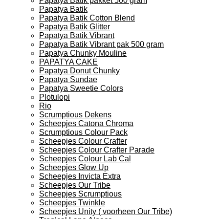
Papatya Batik pakket 500 gram
Papatya Batik
Papatya Batik Cotton Blend
Papatya Batik Glitter
Papatya Batik Vibrant
Papatya Batik Vibrant pak 500 gram
Papatya Chunky Mouline
PAPATYA CAKE
Papatya Donut Chunky
Papatya Sundae
Papatya Sweetie Colors
Plotulopi
Rio
Scrumptious Dekens
Scheepjes Catona Chroma
Scrumptious Colour Pack
Scheepjes Colour Crafter
Scheepjes Colour Crafter Parade
Scheepjes Colour Lab Cal
Scheepjes Glow Up
Scheepjes Invicta Extra
Scheepjes Our Tribe
Scheepjes Scrumptious
Scheepjes Twinkle
Scheepjes Unity ( voorheen Our Tribe)