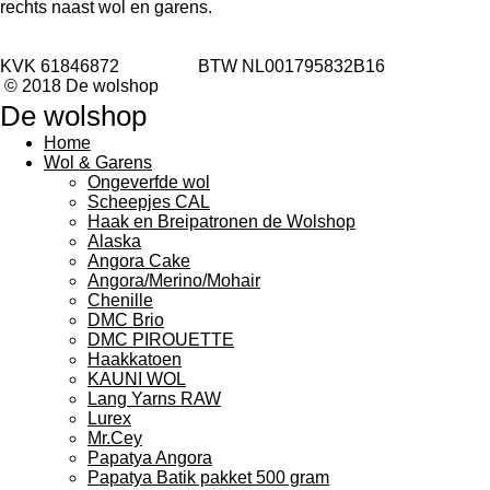
rechts naast wol en garens.
KVK 61846872 BTW NL001795832B16
© 2018 De wolshop
De wolshop
Home
Wol & Garens
Ongeverfde wol
Scheepjes CAL
Haak en Breipatronen de Wolshop
Alaska
Angora Cake
Angora/Merino/Mohair
Chenille
DMC Brio
DMC PIROUETTE
Haakkatoen
KAUNI WOL
Lang Yarns RAW
Lurex
Mr.Cey
Papatya Angora
Papatya Batik pakket 500 gram