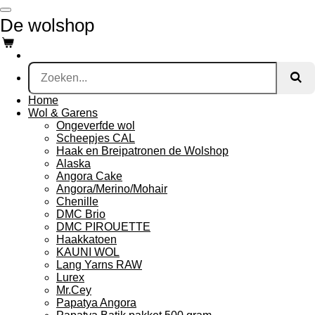
Ga
De wolshop
direct
naar
de
hoofdinhoud
Home
Wol & Garens
Ongeverfde wol
Scheepjes CAL
Haak en Breipatronen de Wolshop
Alaska
Angora Cake
Angora/Merino/Mohair
Chenille
DMC Brio
DMC PIROUETTE
Haakkatoen
KAUNI WOL
Lang Yarns RAW
Lurex
Mr.Cey
Papatya Angora