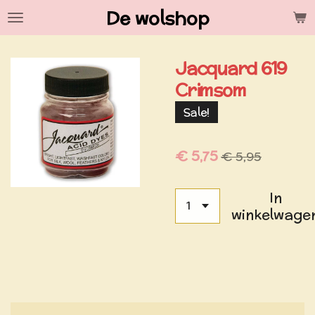
De wolshop
Ga
direct
naar
Jacquard 619
de
hoofdinhoud
Crimsom
Sale!
€ 5,75
€ 5,95
In
winkelwage