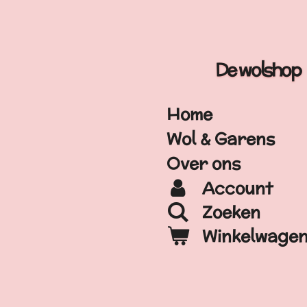
Ga
direct
naar
De wolshop
de
hoofdinhoud
Home
Wol & Garens
Over ons
Account
Zoeken
Winkelwage