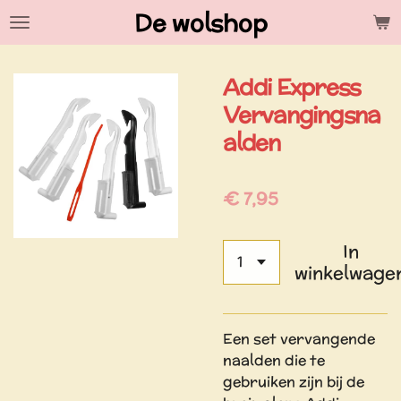
De wolshop
Ga
direct
naar
Addi Express
de
hoofdinhoud
Vervangingsna
alden
€ 7,95
In
winkelwage
Een set vervangende
naalden die te
gebruiken zijn bij de