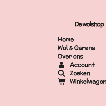
Ga
direct
naar
De wolshop
de
hoofdinhoud
Home
Wol & Garens
Over ons
Account
Zoeken
Winkelwage