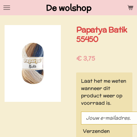
De wolshop
Ga
direct
naar
Papatya Batik
de
hoofdinhoud
55450
€ 3,75
Laat het me weten
wanneer dit
product weer op
voorraad is.
Verzenden