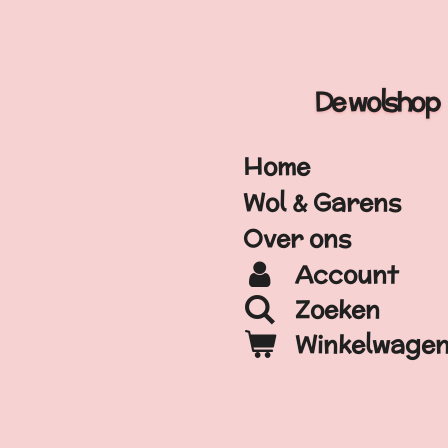
Ga
direct
naar
De wolshop
de
hoofdinhoud
Home
Wol & Garens
Over ons
Account
Zoeken
Winkelwage