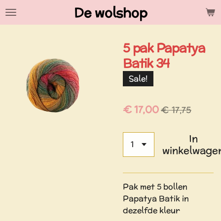
De wolshop
Ga
direct
naar
5 pak Papatya
de
hoofdinhoud
Batik 34
Sale!
€ 17,00
€ 17,75
In
winkelwage
Pak met 5 bollen
Papatya Batik in
dezelfde kleur