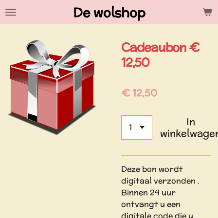
De wolshop
Ga
direct
naar
Cadeaubon €
de
hoofdinhoud
12,50
€ 12,50
In
winkelwage
Deze bon wordt
digitaal verzonden .
Binnen 24 uur
ontvangt u een
digitale code die u