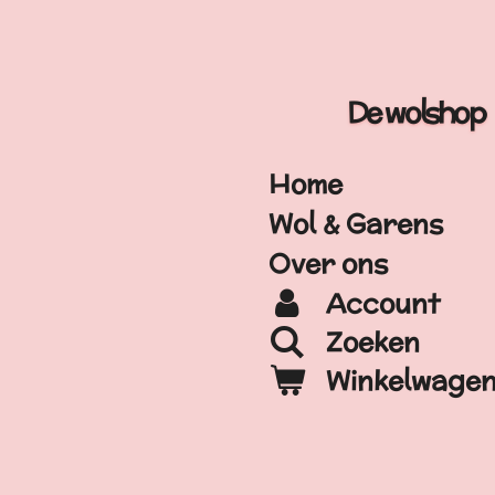
Ga
direct
naar
De wolshop
de
hoofdinhoud
Home
Wol & Garens
Over ons
Account
Zoeken
Winkelwage