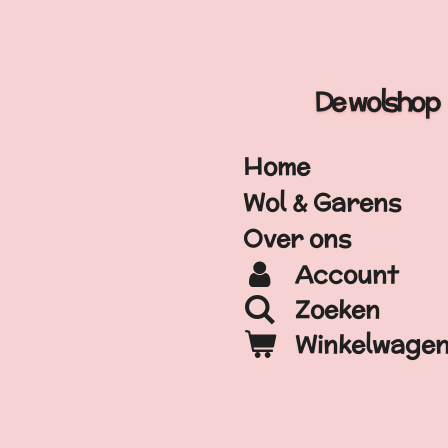
Ga
direct
naar
De wolshop
de
hoofdinhoud
Home
Wol & Garens
Over ons
Account
Zoeken
Winkelwage