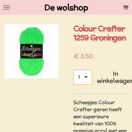
De wolshop
Ga
direct
naar
Colour Crafter
de
hoofdinhoud
1259 Groningen
€ 3,50
In
winkelwage
Scheepjes Colour
Crafter garen heeft
een superieure
kwaliteit van 100%
premium acryl met een