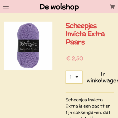
De wolshop
Ga
direct
naar
Scheepjes
de
hoofdinhoud
Invicta Extra
Paars
€ 2,50
In
winkelwage
Scheepjes Invicta
Extra is een zacht en
fijn sokkengaren, dat