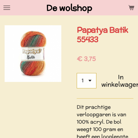
De wolshop
Ga
direct
naar
Papatya Batik
de
hoofdinhoud
55433
€ 3,75
In
winkelwage
Dit prachtige
verloopgaren is van
100% acryl. De bol
weegt 100 gram en
heeft een looplengte