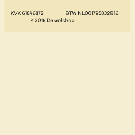
KVK 61846872 BTW NL001795832B16
© 2018 De wolshop