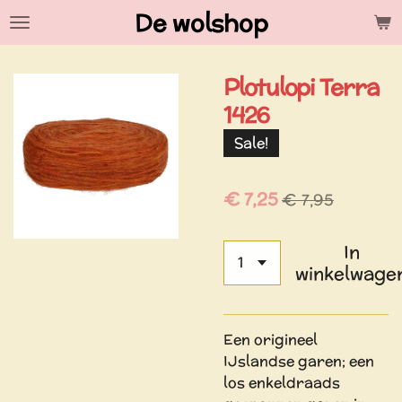
De wolshop
Ga
direct
naar
Plotulopi Terra
de
hoofdinhoud
1426
Sale!
€ 7,25
€ 7,95
In
winkelwage
Een origineel
IJslandse garen; een
los enkeldraads