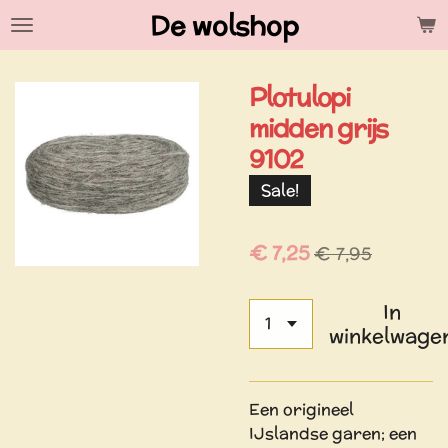
De wolshop
Ga
direct
naar
Plotulopi
de
hoofdinhoud
midden grijs
9102
Sale!
€ 7,25
€ 7,95
In
winkelwage
Een origineel
IJslandse garen; een