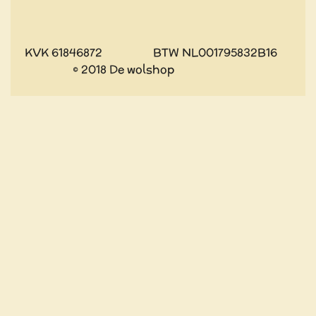
KVK 61846872 BTW NL001795832B16
© 2018 De wolshop