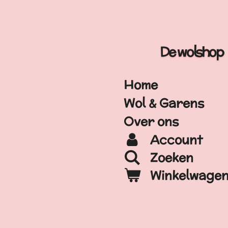
Ga
direct
naar
De wolshop
de
hoofdinhoud
Home
Wol & Garens
Over ons
Account
Zoeken
Winkelwage