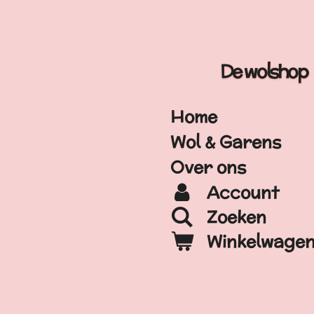
Ga
direct
naar
De wolshop
de
hoofdinhoud
Home
Wol & Garens
Over ons
Account
Zoeken
Winkelwage