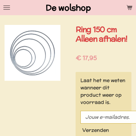
De wolshop
Ga
direct
naar
Ring 150 cm
de
hoofdinhoud
Alleen afhalen!
€ 17,95
Laat het me weten
wanneer dit
product weer op
voorraad is.
Verzenden