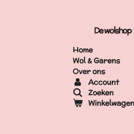
Ga
direct
naar
De wolshop
de
hoofdinhoud
Home
Wol & Garens
Over ons
Account
Zoeken
Winkelwage