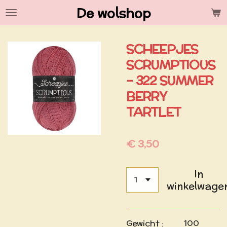
De wolshop
Ga
direct
naar
SCHEEPJES
de
hoofdinhoud
SCRUMPTIOUS
- 322 SUMMER
BERRY
TARTLET
€ 3,50
In
winkelwage
Gewicht : 100