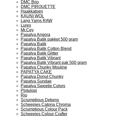
DMC Brio
DMC PIROUETTE
Haakkatoen
KAUNI WOL
Lang Yarns RAW
Lurex
Mr.Cey
Papatya Angora
Papatya Batik pakket 500 gram
Papatya Batik
Papatya Batik Cotton Blend
Papatya Batik Glitter
Papatya Batik Vibrant
Papatya Batik Vibrant pak 500 gram
Papatya Chunky Mouline
PAPATYA CAKE
Papatya Donut Chunky
Papatya Sundae
Papatya Sweetie Colors
Plotulopi
Rio
Scrumptious Dekens
Scheepjes Catona Chroma
Scrumptious Colour Pack
Scheepjes Colour Crafter