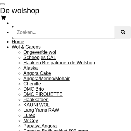
Ga
De wolshop
direct
naar
de
hoofdinhoud
Home
Wol & Garens
Ongeverfde wol
Scheepjes CAL
Haak en Breipatronen de Wolshop
Alaska
Angora Cake
Angora/Merino/Mohair
Chenille
DMC Brio
DMC PIROUETTE
Haakkatoen
KAUNI WOL
Lang Yarns RAW
Lurex
Mr.Cey
Papatya Angora