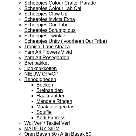
Scheepjes Colour Crafter Parade
Scheepjes Colour Lab Cal
Scheepjes Glow Up
Scheepjes Invicta Extra
Scheepjes Our Tribe
Scheepjes Scrumptious
Scheepjes Twinkle
Scheepjes Unity ( voorheen Our Tribe)
Tropical Lane Alpaca
Yarn Art Flowers Vivid
Yarn Art Rosegarden
Brei pakket
Haakpakketten
NIEUW OP=OP
Benodigheden
Boeken
Breinaalden
Haaknaalden
Mandala Ringen
Maak je eigen tas
Souffle
Addi Express
Wol Verf / Textiel Verf
MADE BY SIEM
Oren Bayan 50 / Altin Basak 50