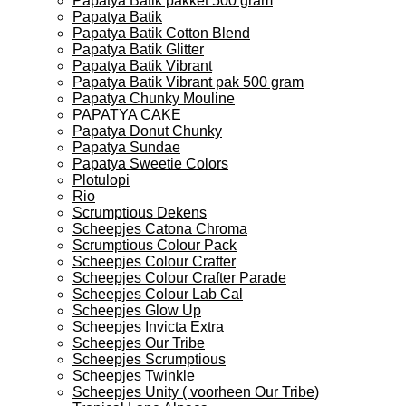
Papatya Batik pakket 500 gram
Papatya Batik
Papatya Batik Cotton Blend
Papatya Batik Glitter
Papatya Batik Vibrant
Papatya Batik Vibrant pak 500 gram
Papatya Chunky Mouline
PAPATYA CAKE
Papatya Donut Chunky
Papatya Sundae
Papatya Sweetie Colors
Plotulopi
Rio
Scrumptious Dekens
Scheepjes Catona Chroma
Scrumptious Colour Pack
Scheepjes Colour Crafter
Scheepjes Colour Crafter Parade
Scheepjes Colour Lab Cal
Scheepjes Glow Up
Scheepjes Invicta Extra
Scheepjes Our Tribe
Scheepjes Scrumptious
Scheepjes Twinkle
Scheepjes Unity ( voorheen Our Tribe)