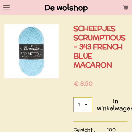
De wolshop
Ga
direct
naar
SCHEEPJES
de
hoofdinhoud
SCRUMPTIOUS
- 343 FRENCH
BLUE
MACARON
€ 3,50
In
winkelwage
Gewicht : 100