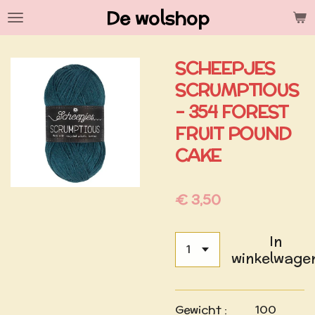
De wolshop
Ga
direct
naar
SCHEEPJES
de
hoofdinhoud
SCRUMPTIOUS
- 354 FOREST
FRUIT POUND
CAKE
€ 3,50
In
winkelwage
Gewicht : 100