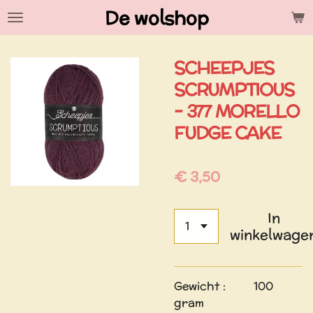
De wolshop
Ga
direct
naar
SCHEEPJES
de
hoofdinhoud
SCRUMPTIOUS
- 377 MORELLO
FUDGE CAKE
€ 3,50
In
winkelwage
Gewicht : 100
gram