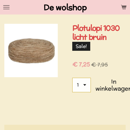
De wolshop
Ga
direct
naar
Plotulopi 1030
de
hoofdinhoud
licht bruin
Sale!
€ 7,25
€ 7,95
In
winkelwage